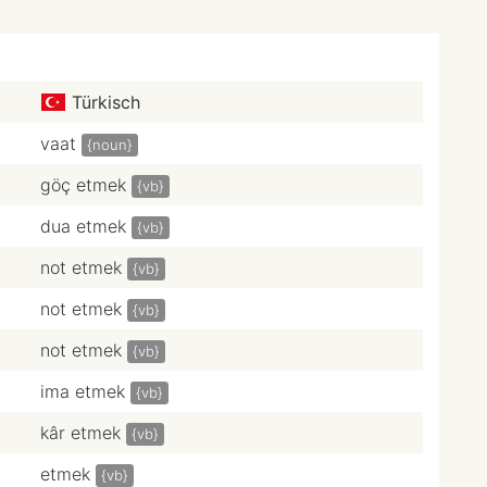
Türkisch
vaat
{noun}
göç etmek
{vb}
dua etmek
{vb}
not etmek
{vb}
not etmek
{vb}
not etmek
{vb}
ima etmek
{vb}
kâr etmek
{vb}
etmek
{vb}