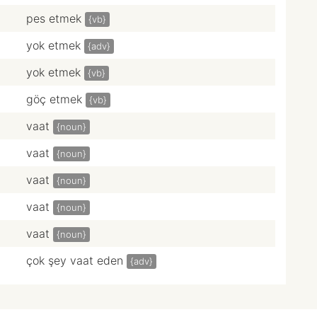
pes etmek
{vb}
yok etmek
{adv}
yok etmek
{vb}
göç etmek
{vb}
vaat
{noun}
vaat
{noun}
vaat
{noun}
vaat
{noun}
vaat
{noun}
çok şey vaat eden
{adv}