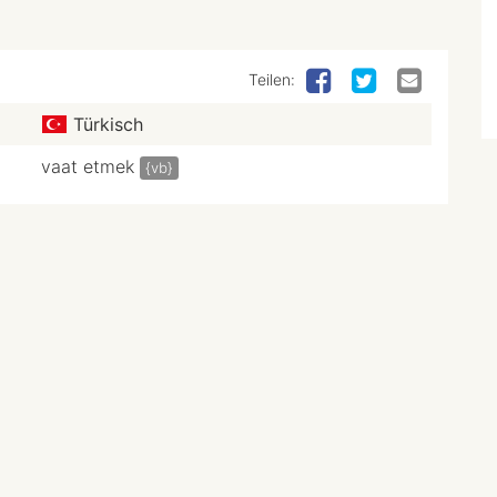
Teilen:
Türkisch
vaat etmek
{vb}