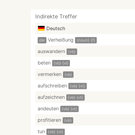
Indirekte Treffer
Deutsch
Verheißung
die
{noun}
{f}
auswandern
{vb}
beten
{vb}
{vi}
vermerken
{vb}
aufschreiben
{vb}
{vt}
aufzeichnen
{vb}
{vt}
andeuten
{vb}
{vt}
profitieren
{vb}
tun
{vb}
{vt}