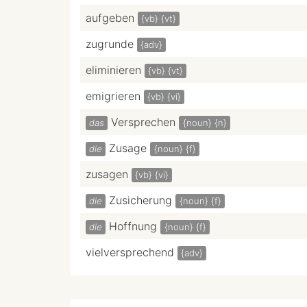
aufgeben
{vb}
{vt}
zugrunde
{adv}
eliminieren
{vb}
{vt}
emigrieren
{vb}
{vi}
Versprechen
das
{noun}
{n}
Zusage
die
{noun}
{f}
zusagen
{vb}
{vi}
Zusicherung
die
{noun}
{f}
Hoffnung
die
{noun}
{f}
vielversprechend
{adv}