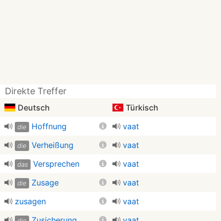
Direkte Treffer
Deutsch
Türkisch
Hoffnung
vaat
die
Verheißung
vaat
die
Versprechen
vaat
das
Zusage
vaat
die
zusagen
vaat
Zusicherung
vaat
die