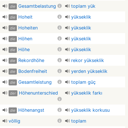
Gesamtbelastung
toplam yük
die
Hoheit
yükseklik
die
Hoheiten
yükseklik
die
Höhen
yükseklik
die
Höhe
yükseklik
die
Rekordhöhe
rekor yükseklik
die
Bodenfreiheit
yerden yükseklik
die
Gesamtleistung
toplam güç
die
Höhenunterschied
yükseklik farkı
der
Höhenangst
yükseklik korkusu
die
völlig
toplam