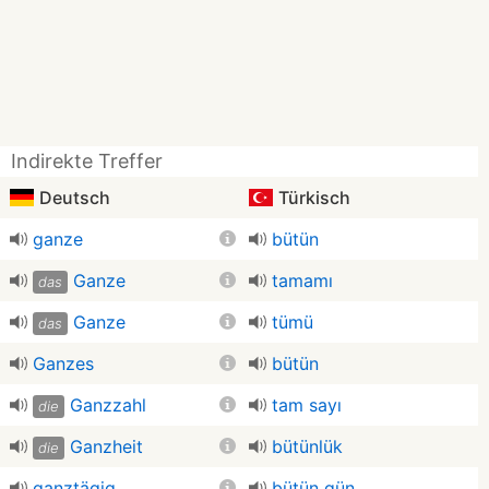
Indirekte Treffer
Deutsch
Türkisch
ganze
bütün
Ganze
tamamı
das
Ganze
tümü
das
Ganzes
bütün
Ganzzahl
tam sayı
die
Ganzheit
bütünlük
die
ganztägig
bütün gün