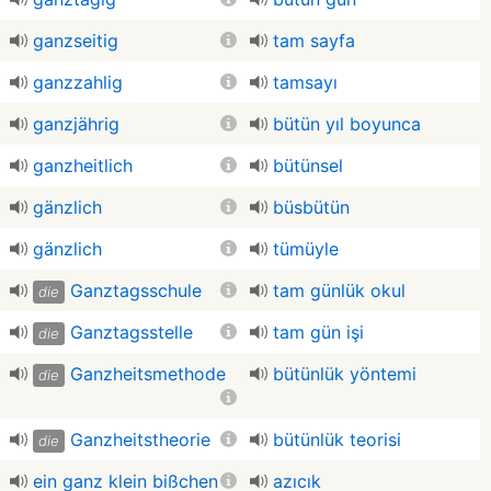
ganzseitig
tam sayfa
ganzzahlig
tamsayı
ganzjährig
bütün yıl boyunca
ganzheitlich
bütünsel
gänzlich
büsbütün
gänzlich
tümüyle
Ganztagsschule
tam günlük okul
die
Ganztagsstelle
tam gün işi
die
Ganzheitsmethode
bütünlük yöntemi
die
Ganzheitstheorie
bütünlük teorisi
die
ein ganz klein bißchen
azıcık