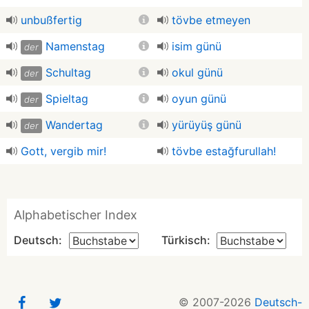
unbußfertig
tövbe etmeyen
Namenstag
isim günü
der
Schultag
okul günü
der
Spieltag
oyun günü
der
Wandertag
yürüyüş günü
der
Gott, vergib mir!
tövbe estağfurullah!
Alphabetischer Index
Deutsch:
Türkisch:
© 2007-2026
Deutsch-