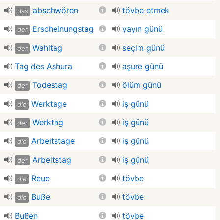
abschwören
tövbe etmek
das
Erscheinungstag
yayın günü
der
Wahltag
seçim günü
der
Tag des Ashura
aşure günü
Todestag
ölüm günü
der
Werktage
iş günü
die
Werktag
iş günü
der
Arbeitstage
iş günü
die
Arbeitstag
iş günü
der
Reue
tövbe
die
Buße
tövbe
die
Bußen
tövbe