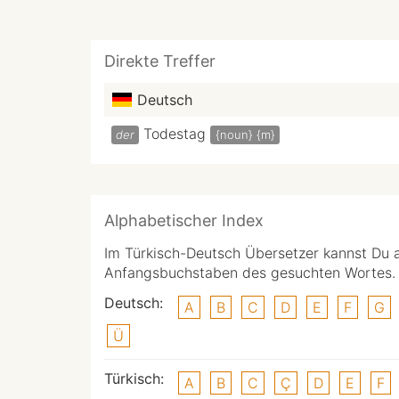
Direkte Treffer
Deutsch
Todestag
der
{noun}
{m}
Alphabetischer Index
Im Türkisch-Deutsch Übersetzer kannst Du 
Anfangsbuchstaben des gesuchten Wortes.
Deutsch:
A
B
C
D
E
F
G
Ü
Türkisch:
A
B
C
Ç
D
E
F