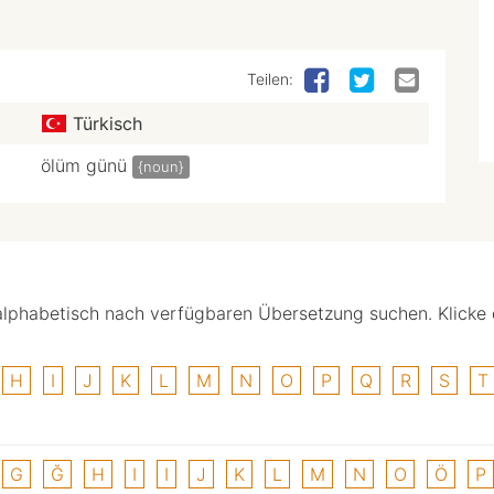
Teilen:
Türkisch
ölüm günü
{noun}
alphabetisch nach verfügbaren Übersetzung suchen. Klicke
H
I
J
K
L
M
N
O
P
Q
R
S
T
G
Ğ
H
I
I
J
K
L
M
N
O
Ö
P