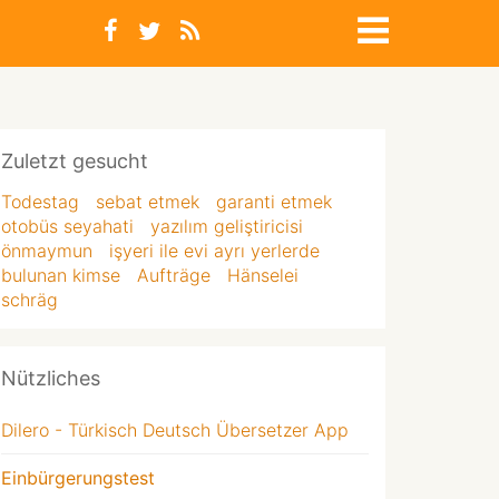
Zuletzt gesucht
Todestag
sebat etmek
garanti etmek
otobüs seyahati
yazılım geliştiricisi
önmaymun
işyeri ile evi ayrı yerlerde
bulunan kimse
Aufträge
Hänselei
schräg
Nützliches
Dilero - Türkisch Deutsch Übersetzer App
Einbürgerungstest