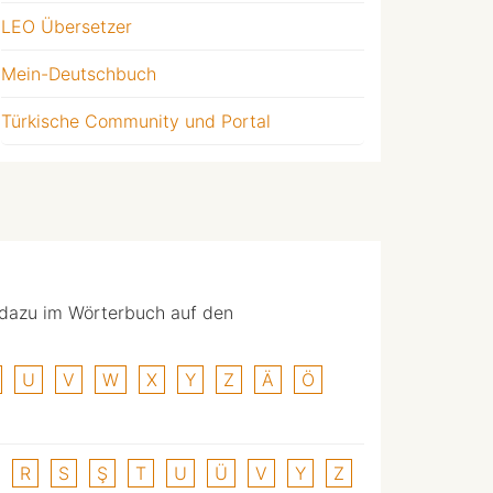
LEO Übersetzer
Mein-Deutschbuch
Türkische Community und Portal
 dazu im Wörterbuch auf den
U
V
W
X
Y
Z
Ä
Ö
R
S
Ş
T
U
Ü
V
Y
Z