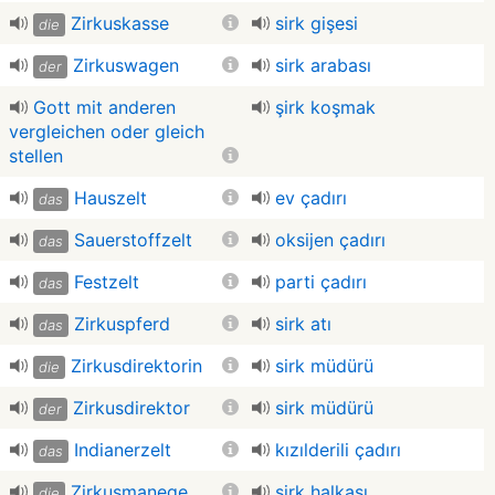
Zirkuskasse
sirk gişesi
die
Zirkuswagen
sirk arabası
der
Gott mit anderen
şirk koşmak
vergleichen oder gleich
stellen
Hauszelt
ev çadırı
das
Sauerstoffzelt
oksijen çadırı
das
Festzelt
parti çadırı
das
Zirkuspferd
sirk atı
das
Zirkusdirektorin
sirk müdürü
die
Zirkusdirektor
sirk müdürü
der
Indianerzelt
kızılderili çadırı
das
Zirkusmanege
sirk halkası
die