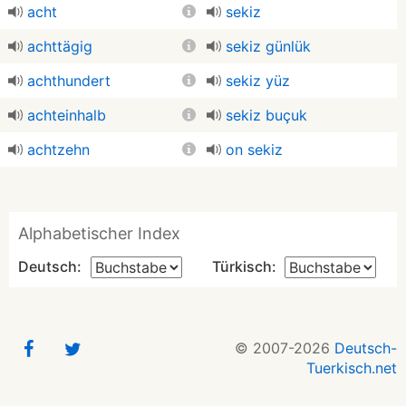
acht
sekiz
achttägig
sekiz günlük
achthundert
sekiz yüz
achteinhalb
sekiz buçuk
achtzehn
on sekiz
Alphabetischer Index
Deutsch:
Türkisch:
© 2007-2026
Deutsch-
Tuerkisch.net