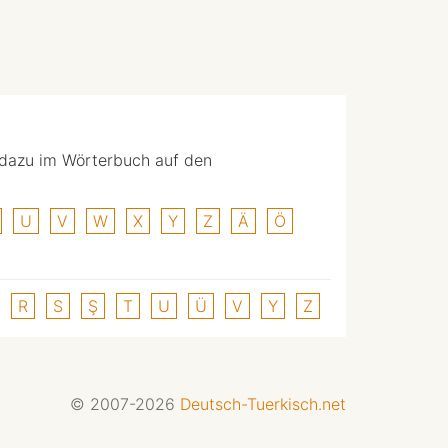
 dazu im Wörterbuch auf den
U
V
W
X
Y
Z
Ä
Ö
R
S
Ş
T
U
Ü
V
Y
Z
© 2007-2026
Deutsch-Tuerkisch.net