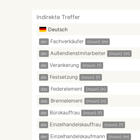
Indirekte Treffer
Deutsch
Fachverkäufer
der
{noun}
{m}
Außendienstmitarbeiter
der
{noun}
{m}
Verankerung
die
{noun}
{f}
Festsetzung
die
{noun}
{f}
Federelement
das
{noun}
{n}
Brennelement
das
{noun}
{n}
Bürokauffrau
die
{noun}
{f}
Einzelhandelskauffrau
die
{noun}
{f}
Einzelhandelskaufmann
der
{noun}
{m}