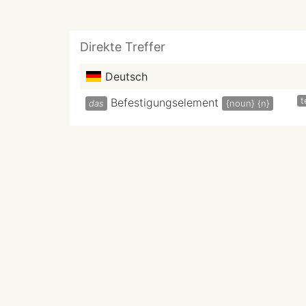
Direkte Treffer
Deutsch
t
Befestigungselement
das
{noun}
{n}