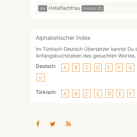
Hotelfachfrau
die
{noun}
{f}
Alphabetischer Index
Im Türkisch-Deutsch Übersetzer kannst Du 
Anfangsbuchstaben des gesuchten Wortes.
Deutsch:
A
B
C
D
E
F
G
Ü
Türkisch:
A
B
C
Ç
D
E
F