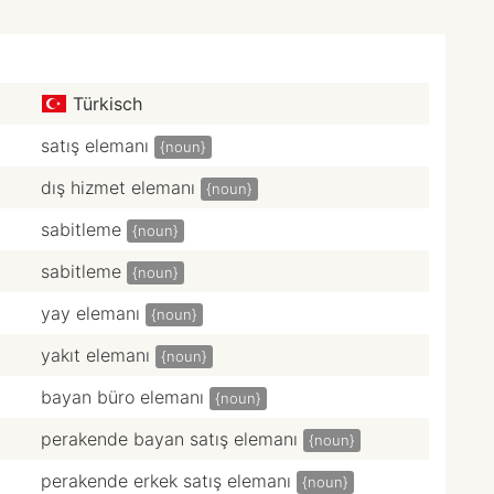
Türkisch
satış elemanı
{noun}
dış hizmet elemanı
{noun}
sabitleme
{noun}
sabitleme
{noun}
yay elemanı
{noun}
yakıt elemanı
{noun}
bayan büro elemanı
{noun}
perakende bayan satış elemanı
{noun}
perakende erkek satış elemanı
{noun}