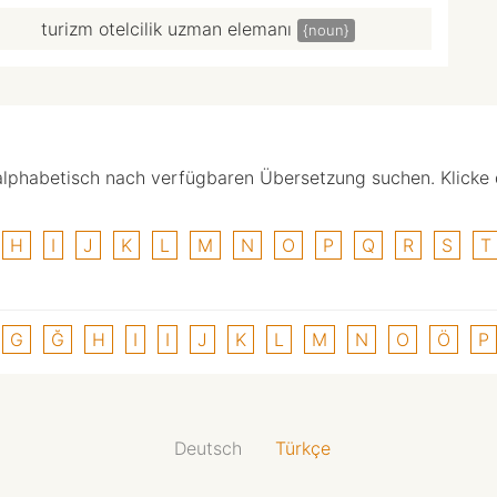
turizm otelcilik uzman elemanı
{noun}
alphabetisch nach verfügbaren Übersetzung suchen. Klicke
H
I
J
K
L
M
N
O
P
Q
R
S
T
G
Ğ
H
I
I
J
K
L
M
N
O
Ö
P
Deutsch
Türkçe