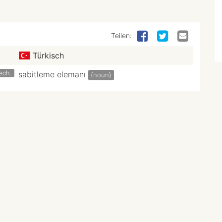
Teilen:
Türkisch
ech.
sabitleme elemanı
{noun}