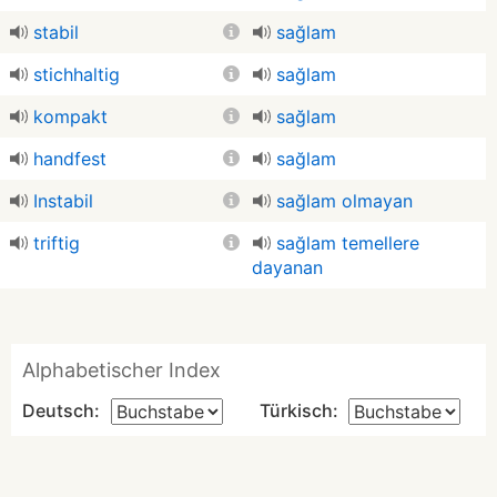
stabil
sağlam
stichhaltig
sağlam
kompakt
sağlam
handfest
sağlam
Instabil
sağlam olmayan
triftig
sağlam temellere
dayanan
Alphabetischer Index
Deutsch:
Türkisch: