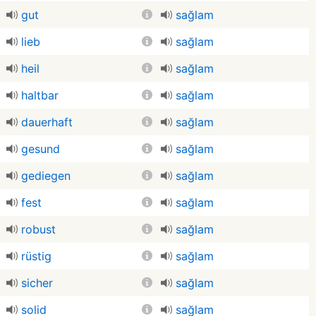
gut
sağlam
lieb
sağlam
heil
sağlam
haltbar
sağlam
dauerhaft
sağlam
gesund
sağlam
gediegen
sağlam
fest
sağlam
robust
sağlam
rüstig
sağlam
sicher
sağlam
solid
sağlam