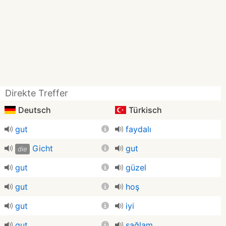
Direkte Treffer
Deutsch
Türkisch
gut
faydalı
Gicht
gut
die
gut
güzel
gut
hoş
gut
iyi
gut
sağlam