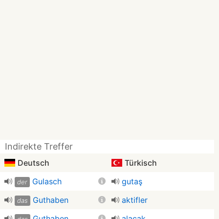
Indirekte Treffer
Deutsch
Türkisch
Gulasch
gutaş
der
Guthaben
aktifler
das
Guthaben
alacak