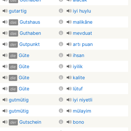
das
gutartig
iyi huylu
Gutshaus
malikâne
das
Guthaben
mevduat
das
Gutpunkt
artı puan
der
Güte
ihsan
die
Güte
iyilik
die
Güte
kalite
die
Güte
lütuf
die
gutmütig
iyi niyetli
gutmütig
mülayim
Gutschein
bono
der