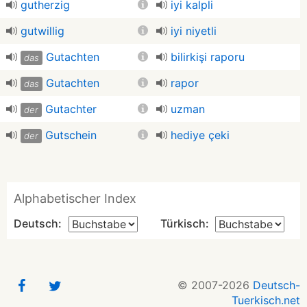
gutherzig
iyi kalpli
gutwillig
iyi niyetli
Gutachten
bilirkişi raporu
das
Gutachten
rapor
das
Gutachter
uzman
der
Gutschein
hediye çeki
der
Alphabetischer Index
Deutsch:
Türkisch:
© 2007-2026
Deutsch-
Tuerkisch.net