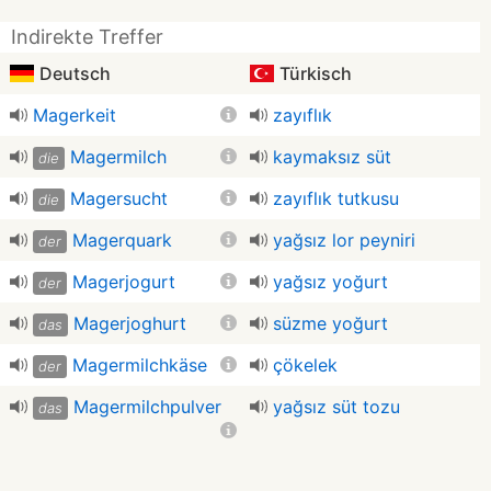
Indirekte Treffer
Deutsch
Türkisch
Magerkeit
zayıflık
Magermilch
kaymaksız süt
die
Magersucht
zayıflık tutkusu
die
Magerquark
yağsız lor peyniri
der
Magerjogurt
yağsız yoğurt
der
Magerjoghurt
süzme yoğurt
das
Magermilchkäse
çökelek
der
Magermilchpulver
yağsız süt tozu
das