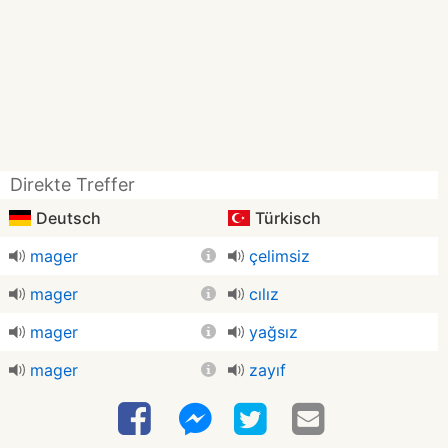
Direkte Treffer
Deutsch
Türkisch
mager
çelimsiz
mager
cılız
mager
yağsız
mager
zayıf