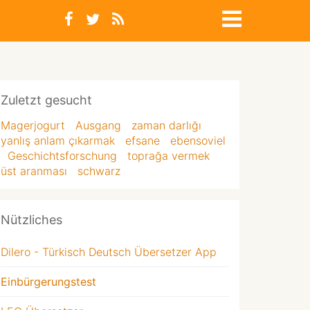
Zuletzt gesucht
Magerjogurt
Ausgang
zaman darlığı
yanlış anlam çıkarmak
efsane
ebensoviel
Geschichtsforschung
toprağa vermek
üst aranması
schwarz
Nützliches
Dilero - Türkisch Deutsch Übersetzer App
Einbürgerungstest