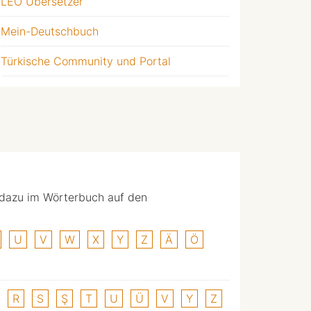
LEO Übersetzer
Mein-Deutschbuch
Türkische Community und Portal
 dazu im Wörterbuch auf den
U
V
W
X
Y
Z
Ä
Ö
R
S
Ş
T
U
Ü
V
Y
Z