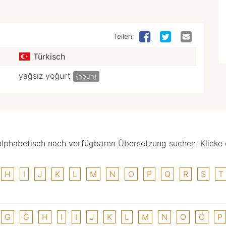
Teilen:
Türkisch
yağsız yoğurt
{noun}
alphabetisch nach verfügbaren Übersetzung suchen. Klicke
H
I
J
K
L
M
N
O
P
Q
R
S
T
G
Ğ
H
I
I
J
K
L
M
N
O
Ö
P