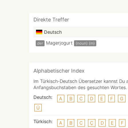
Direkte Treffer
Deutsch
Magerjogurt
der
{noun}
{m}
Alphabetischer Index
Im Türkisch-Deutsch Übersetzer kannst Du 
Anfangsbuchstaben des gesuchten Wortes.
Deutsch:
A
B
C
D
E
F
G
Ü
Türkisch:
A
B
C
Ç
D
E
F