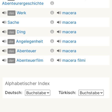
Abenteurergeschichte
Werk
macera
das
Sache
macera
Ding
macera
das
Angelegenheit
macera
die
Abenteuer
macera
das
Abenteuerfilm
macera filmi
der
Alphabetischer Index
Deutsch:
Türkisch: