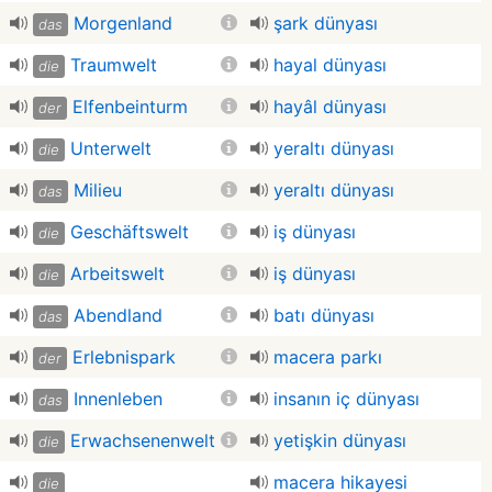
Morgenland
şark dünyası
das
Traumwelt
hayal dünyası
die
Elfenbeinturm
hayâl dünyası
der
Unterwelt
yeraltı dünyası
die
Milieu
yeraltı dünyası
das
Geschäftswelt
iş dünyası
die
Arbeitswelt
iş dünyası
die
Abendland
batı dünyası
das
Erlebnispark
macera parkı
der
Innenleben
insanın iç dünyası
das
Erwachsenenwelt
yetişkin dünyası
die
macera hikayesi
die