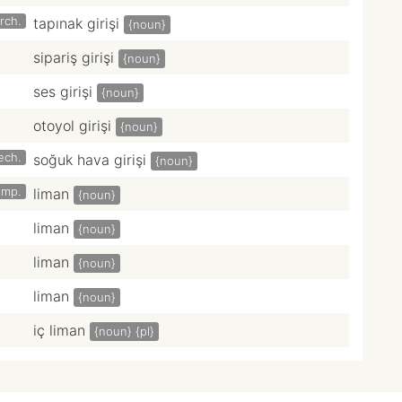
rch.
tapınak girişi
{noun}
sipariş girişi
{noun}
ses girişi
{noun}
otoyol girişi
{noun}
ech.
soğuk hava girişi
{noun}
omp.
liman
{noun}
liman
{noun}
liman
{noun}
liman
{noun}
iç liman
{noun}
{pl}