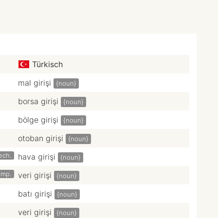
Türkisch
mal girişi
{noun}
borsa girişi
{noun}
bölge girişi
{noun}
otoban girişi
{noun}
ech.
hava girişi
{noun}
omp.
veri girişi
{noun}
batı girişi
{noun}
veri girişi
{noun}