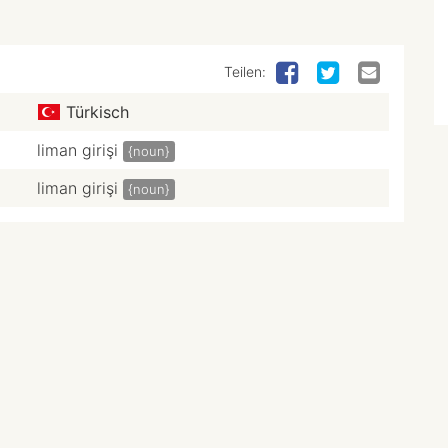
Teilen:
Türkisch
liman girişi
{noun}
liman girişi
{noun}