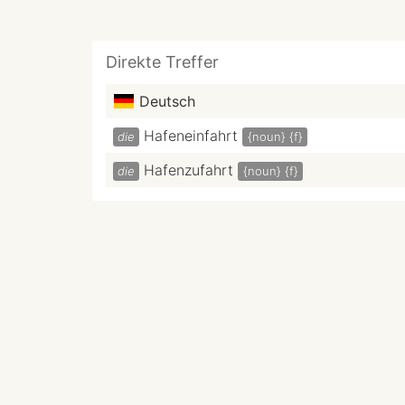
Direkte Treffer
Deutsch
Hafeneinfahrt
die
{noun}
{f}
Hafenzufahrt
die
{noun}
{f}