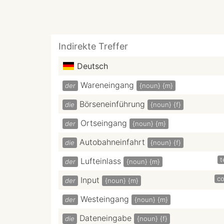
Indirekte Treffer
Deutsch
Wareneingang
der
{noun}
{m}
Börseneinführung
die
{noun}
{f}
Ortseingang
der
{noun}
{m}
Autobahneinfahrt
die
{noun}
{f}
t
Lufteinlass
der
{noun}
{m}
c
Input
der
{noun}
{m}
Westeingang
der
{noun}
{m}
Dateneingabe
die
{noun}
{f}