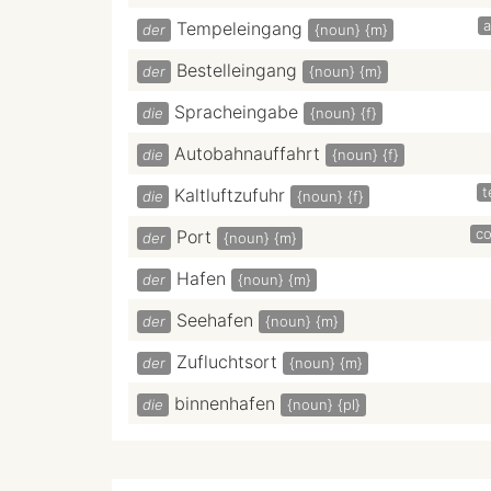
a
Tempeleingang
der
{noun}
{m}
Bestelleingang
der
{noun}
{m}
Spracheingabe
die
{noun}
{f}
Autobahnauffahrt
die
{noun}
{f}
t
Kaltluftzufuhr
die
{noun}
{f}
c
Port
der
{noun}
{m}
Hafen
der
{noun}
{m}
Seehafen
der
{noun}
{m}
Zufluchtsort
der
{noun}
{m}
binnenhafen
die
{noun}
{pl}