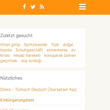
Zuletzt gesucht
liman girişi
Spritzwasser
füze
doğal
boyda
Schuhgeschäft
eimerweise
ev
kirası
hesap hareketi
konuşarak zaman
geçirmek
düş kırıklığı
Nützliches
Dilero - Türkisch Deutsch Übersetzer App
Einbürgerungstest