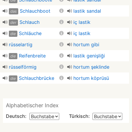
die
Schlauchboot
lastik sandal
das
Schlauch
iç lastik
der
Schläuche
iç lastik
die
rüsselartig
hortum gibi
Reifenbreite
lastik genişliği
die
rüsselförmig
hortum şeklinde
Schlauchbrücke
hortum köprüsü
die
Alphabetischer Index
Deutsch:
Türkisch: