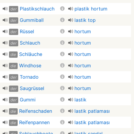
Plastikschlauch
plastik hortum
der
Gummiball
lastik top
der
Rüssel
hortum
der
Schlauch
hortum
der
Schläuche
hortum
die
Windhose
hortum
die
Tornado
hortum
der
Saugrüssel
hortum
der
Gummi
lastik
der
Reifenschaden
lastik patlaması
die
Reifenpannen
lastik patlaması
die
Schlauchboote
lastik sandal