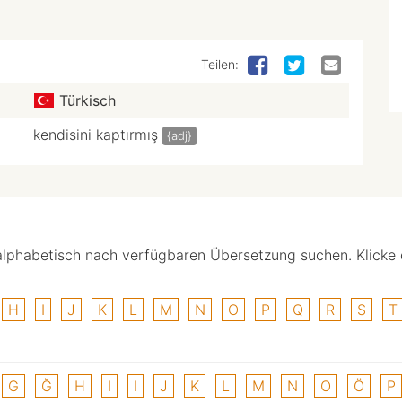
Teilen:
Türkisch
kendisini kaptırmış
{adj}
alphabetisch nach verfügbaren Übersetzung suchen. Klicke
H
I
J
K
L
M
N
O
P
Q
R
S
T
G
Ğ
H
I
I
J
K
L
M
N
O
Ö
P