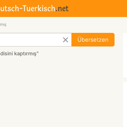
rmış
Übersetzen
isini kaptırmış"