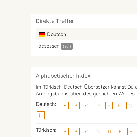
Direkte Treffer
Deutsch
besessen
{adj}
Alphabetischer Index
Im Türkisch-Deutsch Übersetzer kannst Du 
Anfangsbuchstaben des gesuchten Wortes.
Deutsch:
A
B
C
D
E
F
G
Ü
Türkisch:
A
B
C
Ç
D
E
F