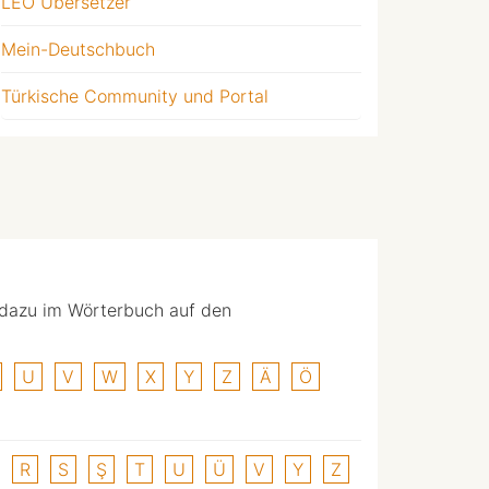
LEO Übersetzer
Mein-Deutschbuch
Türkische Community und Portal
 dazu im Wörterbuch auf den
U
V
W
X
Y
Z
Ä
Ö
R
S
Ş
T
U
Ü
V
Y
Z