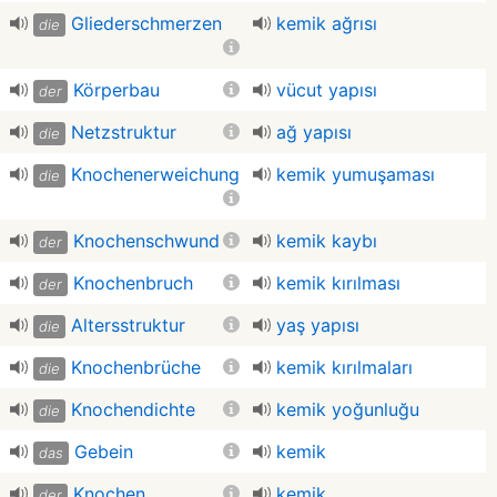
Gliederschmerzen
kemik ağrısı
die
Körperbau
vücut yapısı
der
Netzstruktur
ağ yapısı
die
Knochenerweichung
kemik yumuşaması
die
Knochenschwund
kemik kaybı
der
Knochenbruch
kemik kırılması
der
Altersstruktur
yaş yapısı
die
Knochenbrüche
kemik kırılmaları
die
Knochendichte
kemik yoğunluğu
die
Gebein
kemik
das
Knochen
kemik
der