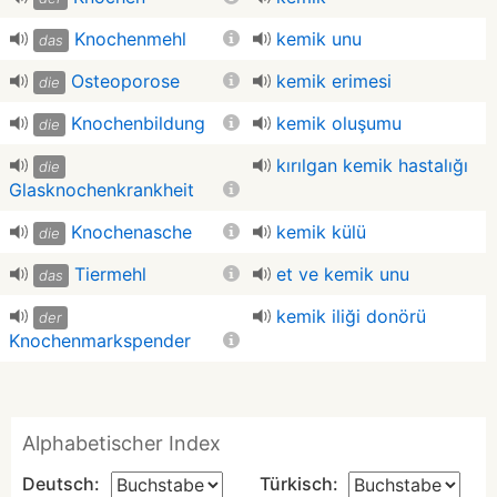
Knochenmehl
kemik unu
das
Osteoporose
kemik erimesi
die
Knochenbildung
kemik oluşumu
die
kırılgan kemik hastalığı
die
Glasknochenkrankheit
Knochenasche
kemik külü
die
Tiermehl
et ve kemik unu
das
kemik iliği donörü
der
Knochenmarkspender
Alphabetischer Index
Deutsch:
Türkisch: