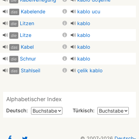
die
Kabelende
kablo ucu
das
Litzen
kablo
die
Litze
kablo
die
Kabel
kablo
das
Schnur
kablo
die
Stahlseil
çelik kablo
das
Alphabetischer Index
Deutsch:
Türkisch:
© 2007-2026
Deutsch-