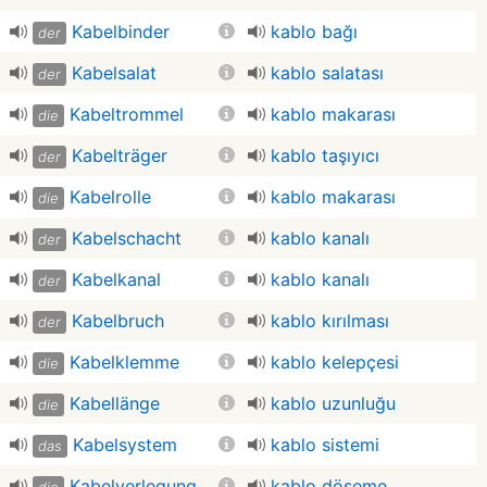
Kabelbinder
kablo bağı
der
Kabelsalat
kablo salatası
der
Kabeltrommel
kablo makarası
die
Kabelträger
kablo taşıyıcı
der
Kabelrolle
kablo makarası
die
Kabelschacht
kablo kanalı
der
Kabelkanal
kablo kanalı
der
Kabelbruch
kablo kırılması
der
Kabelklemme
kablo kelepçesi
die
Kabellänge
kablo uzunluğu
die
Kabelsystem
kablo sistemi
das
Kabelverlegung
kablo döşeme