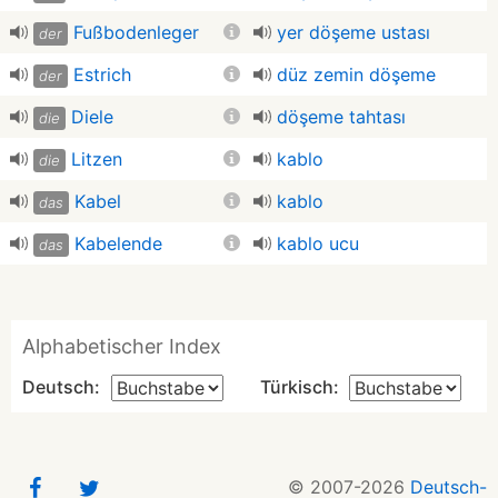
Fußbodenleger
yer döşeme ustası
der
Estrich
düz zemin döşeme
der
Diele
döşeme tahtası
die
Litzen
kablo
die
Kabel
kablo
das
Kabelende
kablo ucu
das
Alphabetischer Index
Deutsch:
Türkisch:
© 2007-2026
Deutsch-