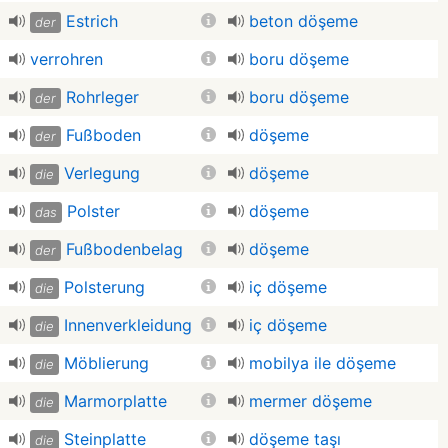
Estrich
beton döşeme
der
verrohren
boru döşeme
Rohrleger
boru döşeme
der
Fußboden
döşeme
der
Verlegung
döşeme
die
Polster
döşeme
das
Fußbodenbelag
döşeme
der
Polsterung
iç döşeme
die
Innenverkleidung
iç döşeme
die
Möblierung
mobilya ile döşeme
die
Marmorplatte
mermer döşeme
die
Steinplatte
döşeme taşı
die