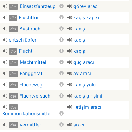
Einsatzfahrzeug
görev aracı
das
Fluchttür
kaçış kapısı
die
Ausbruch
kaçış
der
entschlüpfen
kaçış
Flucht
kaçış
die
Machtmittel
güç aracı
das
Fanggerät
av aracı
das
Fluchtweg
kaçış yolu
der
Fluchtversuch
kaçış girişimi
der
iletişim aracı
das
Kommunikationsmittel
Vermittler
aracı
der