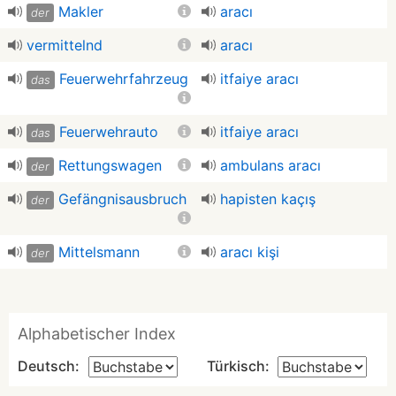
Makler
aracı
der
vermittelnd
aracı
Feuerwehrfahrzeug
itfaiye aracı
das
Feuerwehrauto
itfaiye aracı
das
Rettungswagen
ambulans aracı
der
Gefängnisausbruch
hapisten kaçış
der
Mittelsmann
aracı kişi
der
Alphabetischer Index
Deutsch:
Türkisch: