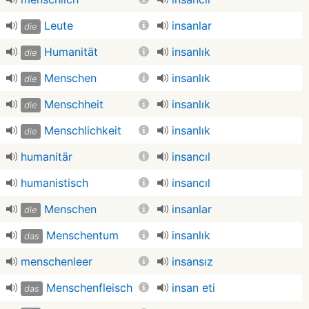
Leute
insanlar
die
Humanität
insanlık
die
Menschen
insanlık
die
Menschheit
insanlık
die
Menschlichkeit
insanlık
die
humanitär
insancıl
humanistisch
insancıl
Menschen
insanlar
die
Menschentum
insanlık
das
menschenleer
insansız
Menschenfleisch
insan eti
das