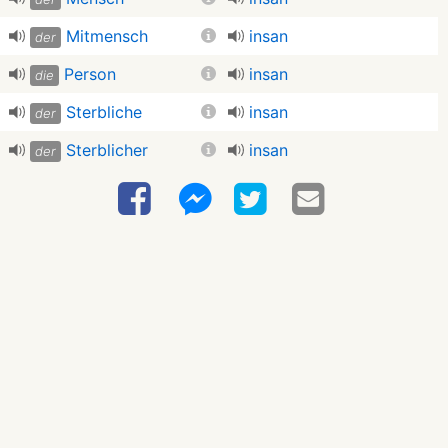
Mitmensch
insan
der
Person
insan
die
Sterbliche
insan
der
Sterblicher
insan
der