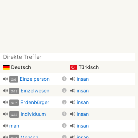
Direkte Treffer
Deutsch
Türkisch
Einzelperson
insan
die
Einzelwesen
insan
das
Erdenbürger
insan
der
Individuum
insan
das
man
insan
Mensch
insan
der