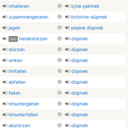
inhalieren
içine çekmek
zusammengeraten
birbirine düşmek
jagen
peşine düşmek
herabstürzen
düşmek
das
stürzen
düşmek
sinken
düşmek
hinfallen
düşmek
abfallen
düşmek
fallen
düşmek
hinuntergehen
düşmek
hinunterfallen
düşmek
abstürzen
düşmek