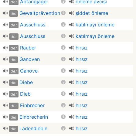
Abfangjäger
önleme avcısı
der
Gewaltprävention
şiddet önleme
die
Ausschluss
katılmayı önleme
der
Ausschluss
katılmayı önleme
der
Räuber
hırsız
der
Ganoven
hırsız
die
Ganove
hırsız
der
Diebe
hırsız
die
Dieb
hırsız
der
Einbrecher
hırsız
der
Einbrecherin
hırsız
die
Ladendiebin
hırsız
die