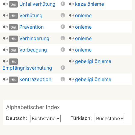
Unfallverhütung
kaza önleme
die
Verhütung
önleme
die
Prävention
önleme
die
Verhinderung
önleme
die
Vorbeugung
önleme
die
gebeliği önleme
die
Empfängnisverhütung
Kontrazeption
gebeliği önleme
die
Alphabetischer Index
Deutsch:
Türkisch: