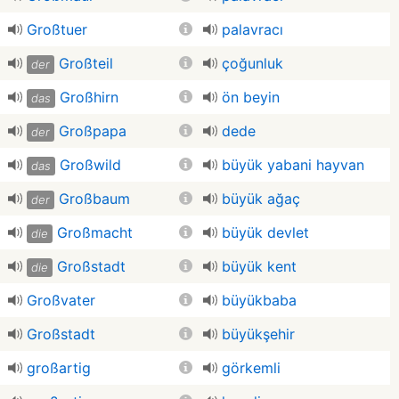
Großtuer
palavracı
Großteil
çoğunluk
der
Großhirn
ön beyin
das
Großpapa
dede
der
Großwild
büyük yabani hayvan
das
Großbaum
büyük ağaç
der
Großmacht
büyük devlet
die
Großstadt
büyük kent
die
Großvater
büyükbaba
Großstadt
büyükşehir
großartig
görkemli