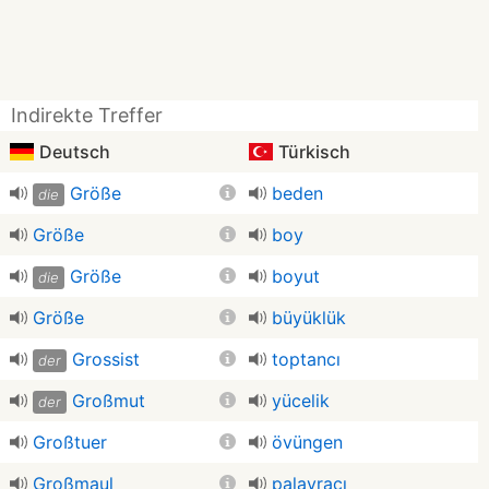
Indirekte Treffer
Deutsch
Türkisch
Größe
beden
die
Größe
boy
Größe
boyut
die
Größe
büyüklük
Grossist
toptancı
der
Großmut
yücelik
der
Großtuer
övüngen
Großmaul
palavracı