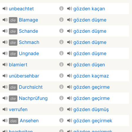
unbeachtet
gözden kaçan
Blamage
gözden düşme
die
Schande
gözden düşme
die
Schmach
gözden düşme
die
Ungnade
gözden düşme
die
blamiert
gözden düşen
unübersehbar
gözden kaçmaz
Durchsicht
gözden geçirme
die
Nachprüfung
gözden geçirme
die
verrufen
gözden düşmüş
Ansehen
gözden geçirmek
das
bearbeiten
gözden geçirmek