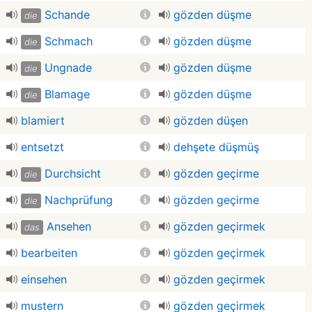
Schande
gözden düşme
die
Schmach
gözden düşme
die
Ungnade
gözden düşme
die
Blamage
gözden düşme
die
blamiert
gözden düşen
entsetzt
dehşete düşmüş
Durchsicht
gözden geçirme
die
Nachprüfung
gözden geçirme
die
Ansehen
gözden geçirmek
das
bearbeiten
gözden geçirmek
einsehen
gözden geçirmek
mustern
gözden geçirmek