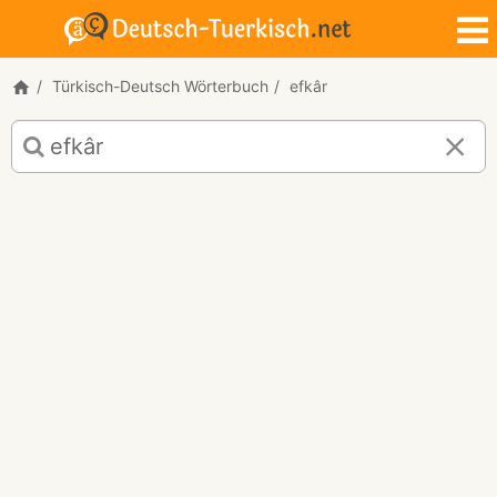
Türkisch-Deutsch Wörterbuch
efkâr
Türkisch-
Deutsch
Übersetzung
für
"efkâr"