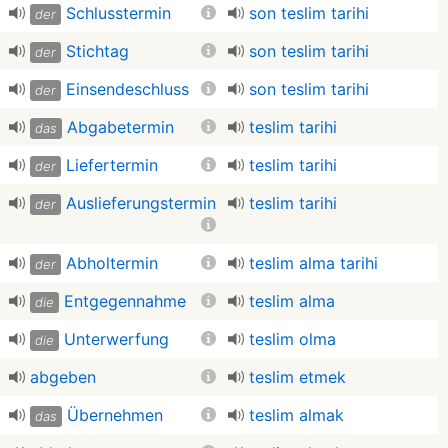
Schlusstermin
son teslim tarihi
der
Stichtag
son teslim tarihi
der
Einsendeschluss
son teslim tarihi
der
Abgabetermin
teslim tarihi
das
Liefertermin
teslim tarihi
der
Auslieferungstermin
teslim tarihi
der
Abholtermin
teslim alma tarihi
der
Entgegennahme
teslim alma
die
Unterwerfung
teslim olma
die
abgeben
teslim etmek
Übernehmen
teslim almak
das