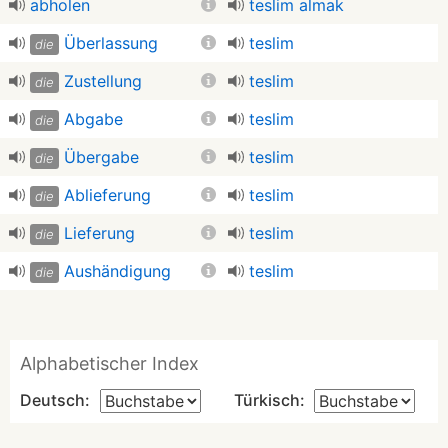
abholen
teslim almak
Überlassung
teslim
die
Zustellung
teslim
die
Abgabe
teslim
die
Übergabe
teslim
die
Ablieferung
teslim
die
Lieferung
teslim
die
Aushändigung
teslim
die
Alphabetischer Index
Deutsch:
Türkisch: