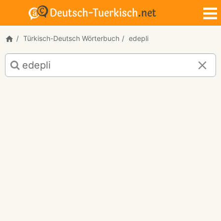
Türkisch-Deutsch Wörterbuch
edepli
Türkisch-
Deutsch
Übersetzung
für
"edepli"