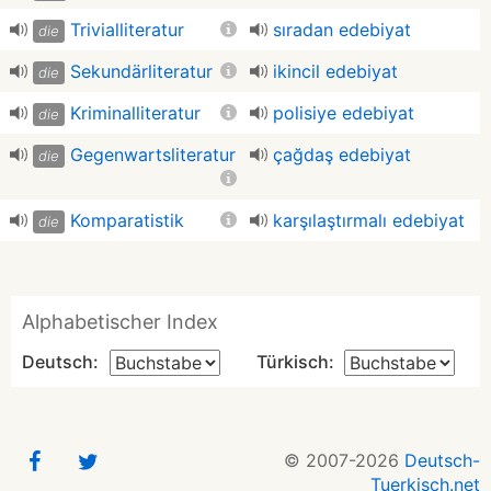
Trivialliteratur
sıradan edebiyat
die
Sekundärliteratur
ikincil edebiyat
die
Kriminalliteratur
polisiye edebiyat
die
Gegenwartsliteratur
çağdaş edebiyat
die
Komparatistik
karşılaştırmalı edebiyat
die
Alphabetischer Index
Deutsch:
Türkisch:
© 2007-2026
Deutsch-
Tuerkisch.net