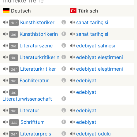
Indirekte Treffer
Deutsch
Türkisch
Kunsthistoriker
sanat tarihçisi
der
Kunsthistorikerin
sanat tarihçisi
die
Literaturszene
edebiyat sahnesi
die
Literaturkritikerin
edebiyat eleştirmeni
die
Literaturkritiker
edebiyat eleştirmeni
der
Fachliteratur
edebiyat
die
edebiyat
die
Literaturwissenschaft
Literatur
edebiyat
die
Schrifttum
edebiyat
das
Literaturpreis
edebiyat ödülü
der