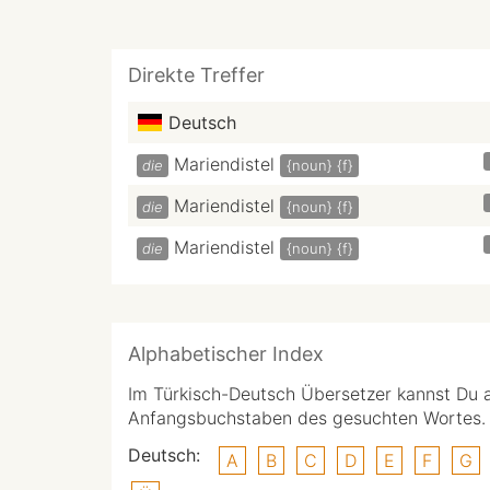
Direkte Treffer
Deutsch
Mariendistel
die
{noun}
{f}
Mariendistel
die
{noun}
{f}
Mariendistel
die
{noun}
{f}
Alphabetischer Index
Im Türkisch-Deutsch Übersetzer kannst Du 
Anfangsbuchstaben des gesuchten Wortes.
Deutsch:
A
B
C
D
E
F
G