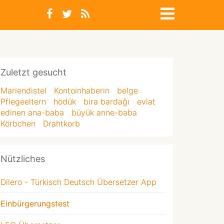
Zuletzt gesucht
Mariendistel
Kontoinhaberin
belge
Pflegeeltern
hödük
bira bardağı
evlat
edinen ana-baba
büyük anne-baba
Körbchen
Drahtkorb
Nützliches
Dilero - Türkisch Deutsch Übersetzer App
Einbürgerungstest