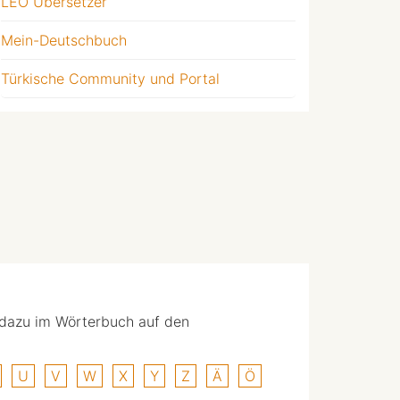
LEO Übersetzer
Mein-Deutschbuch
Türkische Community und Portal
 dazu im Wörterbuch auf den
U
V
W
X
Y
Z
Ä
Ö