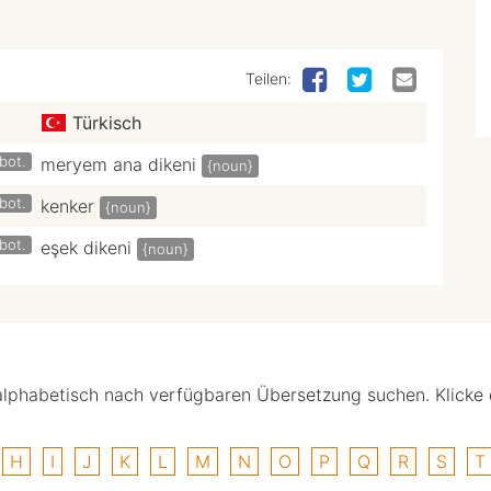
Teilen:
Türkisch
bot.
meryem ana dikeni
{noun}
bot.
kenker
{noun}
bot.
eşek dikeni
{noun}
alphabetisch nach verfügbaren Übersetzung suchen. Klicke
H
I
J
K
L
M
N
O
P
Q
R
S
T