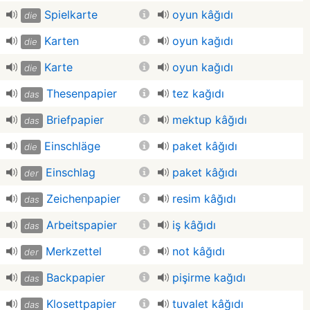
Spielkarte
oyun kâğıdı
die
Karten
oyun kağıdı
die
Karte
oyun kağıdı
die
Thesenpapier
tez kağıdı
das
Briefpapier
mektup kâğıdı
das
Einschläge
paket kâğıdı
die
Einschlag
paket kâğıdı
der
Zeichenpapier
resim kâğıdı
das
Arbeitspapier
iş kâğıdı
das
Merkzettel
not kâğıdı
der
Backpapier
pişirme kağıdı
das
Klosettpapier
tuvalet kâğıdı
das