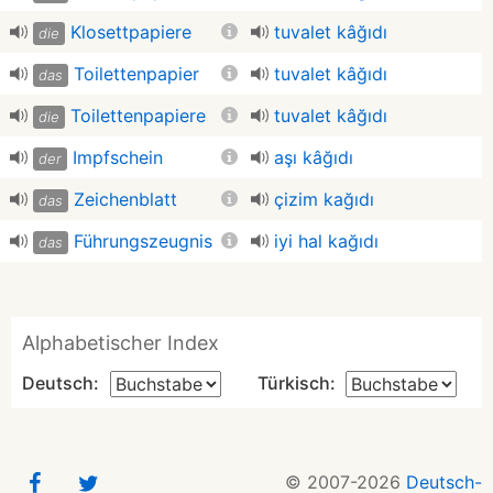
Klosettpapiere
tuvalet kâğıdı
die
Toilettenpapier
tuvalet kâğıdı
das
Toilettenpapiere
tuvalet kâğıdı
die
Impfschein
aşı kâğıdı
der
Zeichenblatt
çizim kağıdı
das
Führungszeugnis
iyi hal kağıdı
das
Alphabetischer Index
Deutsch:
Türkisch:
© 2007-2026
Deutsch-