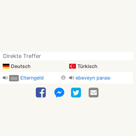
Direkte Treffer
Deutsch
Türkisch
Elterngeld
ebeveyn parası
das