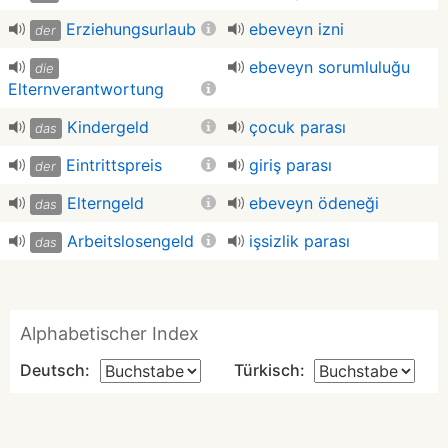
Erziehungsurlaub
ebeveyn izni
der
ebeveyn sorumluluğu
die
Elternverantwortung
Kindergeld
çocuk parası
das
Eintrittspreis
giriş parası
der
Elterngeld
ebeveyn ödeneği
das
Arbeitslosengeld
işsizlik parası
das
Alphabetischer Index
Deutsch:
Türkisch: