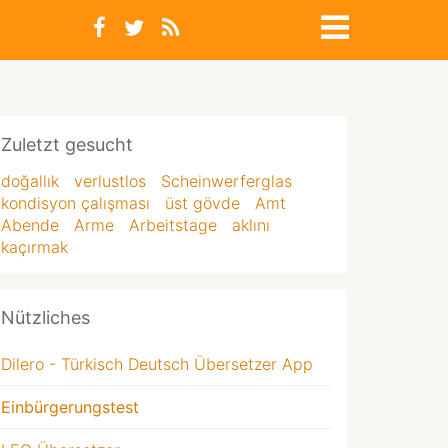
Zuletzt gesucht
doğallık
verlustlos
Scheinwerferglas
kondisyon çalışması
üst gövde
Amt
Abende
Arme
Arbeitstage
aklını
kaçırmak
Nützliches
Dilero - Türkisch Deutsch Übersetzer App
Einbürgerungstest