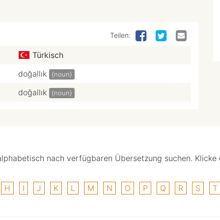
Teilen:
Türkisch
doğallık
{noun}
doğallık
{noun}
alphabetisch nach verfügbaren Übersetzung suchen. Klicke
H
I
J
K
L
M
N
O
P
Q
R
S
T