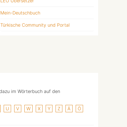
LEO Übersetzer
Mein-Deutschbuch
Türkische Community und Portal
 dazu im Wörterbuch auf den
U
V
W
X
Y
Z
Ä
Ö