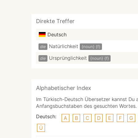
Direkte Treffer
Deutsch
Natürlichkeit
die
{noun}
{f}
Ursprünglichkeit
die
{noun}
{f}
Alphabetischer Index
Im Türkisch-Deutsch Übersetzer kannst Du 
Anfangsbuchstaben des gesuchten Wortes.
Deutsch:
A
B
C
D
E
F
G
Ü