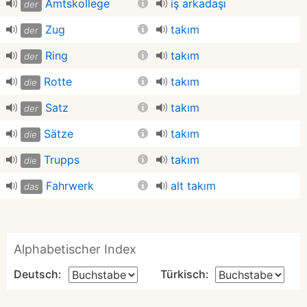
Amtskollege
iş arkadaşı
der
Zug
takım
der
Ring
takım
der
Rotte
takım
die
Satz
takım
der
Sätze
takım
die
Trupps
takım
die
Fahrwerk
alt takım
das
Alphabetischer Index
Deutsch:
Türkisch: