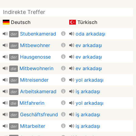
Indirekte Treffer
Deutsch
Türkisch
Stubenkamerad
oda arkadaşı
der
Mitbewohner
ev arkadaşı
der
Hausgenosse
ev arkadaşı
der
Mitbewohnerin
ev arkadaşı
die
Mitreisender
yol arkadaşı
der
Arbeitskamerad
iş arkadaşı
der
Mitfahrerin
yol arkadaşı
die
Geschäftsfreund
iş arkadaşı
der
Mitarbeiter
iş arkadaşı
der