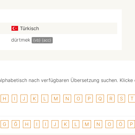
Türkisch
dürtmek
{vb}
{acc}
alphabetisch nach verfügbaren Übersetzung suchen. Klicke
H
I
J
K
L
M
N
O
P
Q
R
S
T
G
Ğ
H
I
I
J
K
L
M
N
O
Ö
P