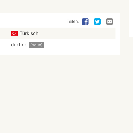
Teilen:
Türkisch
dürtme
{noun}