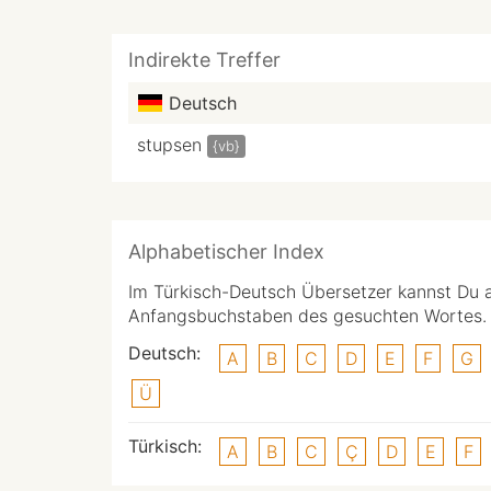
Indirekte Treffer
Deutsch
stupsen
{vb}
Alphabetischer Index
Im Türkisch-Deutsch Übersetzer kannst Du 
Anfangsbuchstaben des gesuchten Wortes.
Deutsch:
A
B
C
D
E
F
G
Ü
Türkisch:
A
B
C
Ç
D
E
F