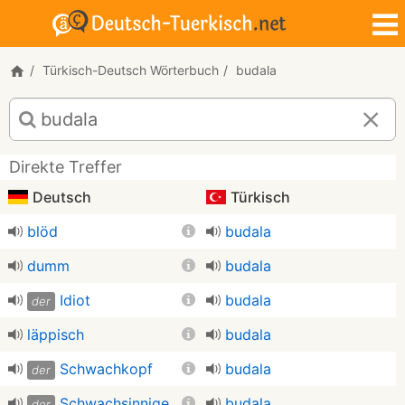
Türkisch-Deutsch Wörterbuch
budala
Türkisch-
Deutsch
Übersetzung
Direkte Treffer
für
"budala"
Deutsch
Türkisch
blöd
budala
dumm
budala
Idiot
budala
der
läppisch
budala
Schwachkopf
budala
der
Schwachsinnige
budala
der