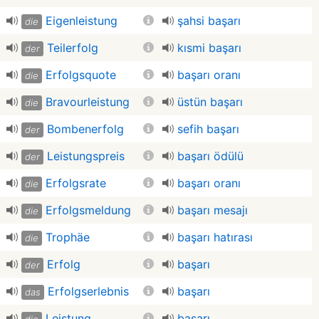
Eigenleistung
şahsi başarı
die
Teilerfolg
kısmi başarı
der
Erfolgsquote
başarı oranı
die
Bravourleistung
üstün başarı
die
Bombenerfolg
sefih başarı
der
Leistungspreis
başarı ödülü
der
Erfolgsrate
başarı oranı
die
Erfolgsmeldung
başarı mesajı
die
Trophäe
başarı hatırası
die
Erfolg
başarı
der
Erfolgserlebnis
başarı
das
Leistung
başarı