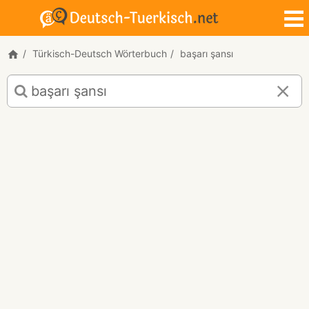
Türkisch-Deutsch Wörterbuch
başarı şansı
Türkisch-
Deutsch
Übersetzung
für
"başarı
şansı"