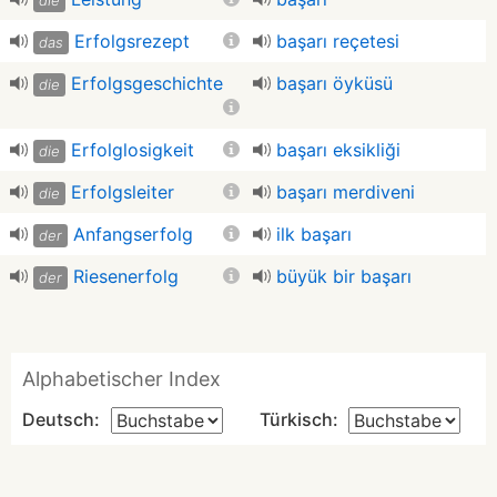
die
Erfolgsrezept
başarı reçetesi
das
Erfolgsgeschichte
başarı öyküsü
die
Erfolglosigkeit
başarı eksikliği
die
Erfolgsleiter
başarı merdiveni
die
Anfangserfolg
ilk başarı
der
Riesenerfolg
büyük bir başarı
der
Alphabetischer Index
Deutsch:
Türkisch: