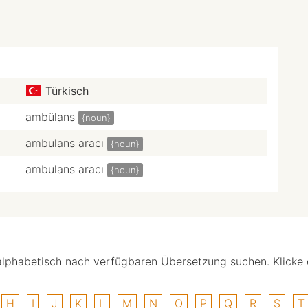
Türkisch
ambülans
{noun}
ambulans aracı
{noun}
ambulans aracı
{noun}
alphabetisch nach verfügbaren Übersetzung suchen. Klicke
H
I
J
K
L
M
N
O
P
Q
R
S
T