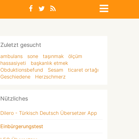
Zuletzt gesucht
ambulans
sone
taşınmak
ölçüm
hassasiyeti
başkanlık etmek
Obduktionsbefund
Sesam
ticaret ortağı
Geschiedene
Herzschmerz
Nützliches
Dilero - Türkisch Deutsch Übersetzer App
Einbürgerungstest