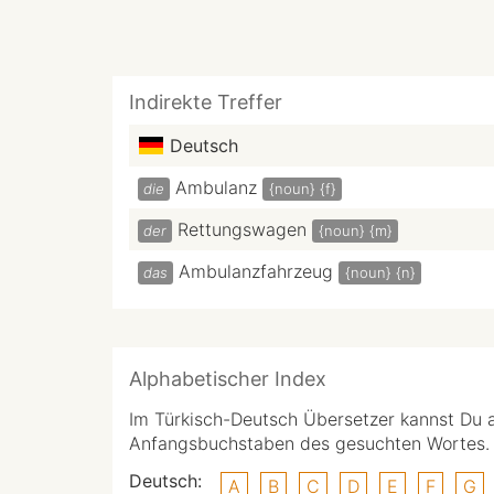
Indirekte Treffer
Deutsch
Ambulanz
die
{noun}
{f}
Rettungswagen
der
{noun}
{m}
Ambulanzfahrzeug
das
{noun}
{n}
Alphabetischer Index
Im Türkisch-Deutsch Übersetzer kannst Du 
Anfangsbuchstaben des gesuchten Wortes.
Deutsch:
A
B
C
D
E
F
G