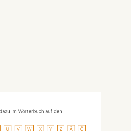
 dazu im Wörterbuch auf den
U
V
W
X
Y
Z
Ä
Ö