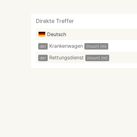
Direkte Treffer
Deutsch
Krankenwagen
der
{noun}
{m}
Rettungsdienst
der
{noun}
{m}