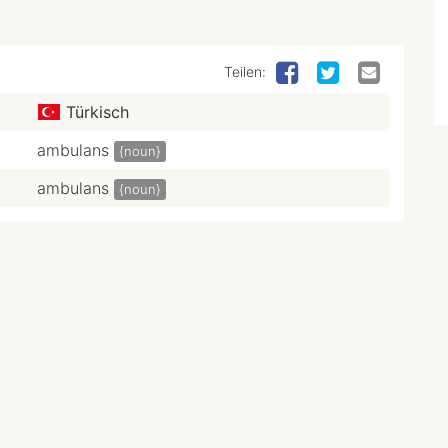
Teilen:
Türkisch
ambulans
{noun}
ambulans
{noun}