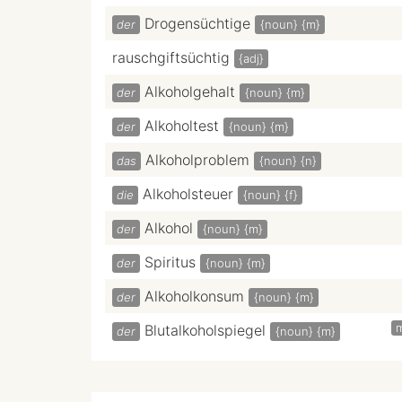
Drogensüchtige
der
{noun}
{m}
rauschgiftsüchtig
{adj}
Alkoholgehalt
der
{noun}
{m}
Alkoholtest
der
{noun}
{m}
Alkoholproblem
das
{noun}
{n}
Alkoholsteuer
die
{noun}
{f}
Alkohol
der
{noun}
{m}
Spiritus
der
{noun}
{m}
Alkoholkonsum
der
{noun}
{m}
Blutalkoholspiegel
der
{noun}
{m}