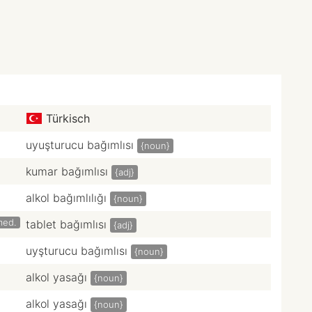
Türkisch
uyuşturucu bağımlısı
{noun}
kumar bağımlısı
{adj}
alkol bağımlılığı
{noun}
med.
tablet bağımlısı
{adj}
uyşturucu bağımlısı
{noun}
alkol yasağı
{noun}
alkol yasağı
{noun}