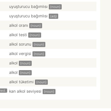
uyuşturucu bağımlısı
{noun}
uyuşturucu bağımlısı
{adj}
alkol oranı
{noun}
alkol testi
{noun}
alkol sorunu
{noun}
alkol vergisi
{noun}
alkol
{noun}
alkol
{noun}
alkol tüketimi
{noun}
med.
kan alkol seviyesi
{noun}