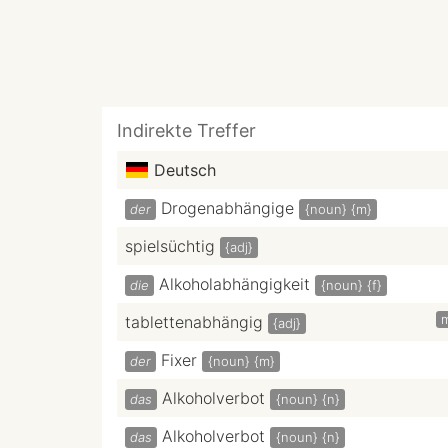
Indirekte Treffer
Deutsch
Drogenabhängige
der
{noun}
{m}
spielsüchtig
{adj}
Alkoholabhängigkeit
die
{noun}
{f}
tablettenabhängig
{adj}
Fixer
der
{noun}
{m}
Alkoholverbot
das
{noun}
{n}
Alkoholverbot
das
{noun}
{n}