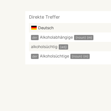
Direkte Treffer
Deutsch
Alkoholabhängige
der
{noun}
{m}
alkoholsüchtig
{adj}
Alkoholsüchtige
der
{noun}
{m}