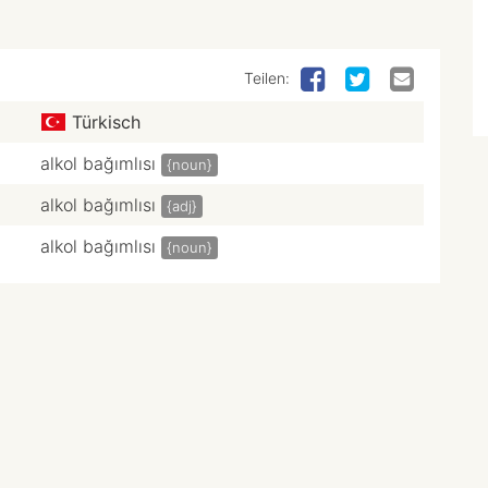
Teilen:
Türkisch
alkol bağımlısı
{noun}
alkol bağımlısı
{adj}
alkol bağımlısı
{noun}