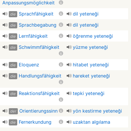
Anpassungsmöglichkeit
Sprachfähigkeit
dil yeteneği
die
Sprachbegabung
dil yeteneği
die
Lernfähigkeit
öğrenme yeteneği
die
Schwimmfähigkeit
yüzme yeteneği
die
Eloquenz
hitabet yeteneği
die
Handlungsfähigkeit
hareket yeteneği
die
Reaktionsfähigkeit
tepki yeteneği
die
Orientierungssinn
yön kestirme yeteneği
der
Fernerkundung
uzaktan algılama
die