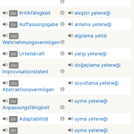
Kritikfähigkeit
eleştiri yeteneği
die
Auffassungsgabe
anlama yeteneği
die
algılama yetisi
das
Wahrnehmungsvermögen
Urteilskraft
yargı yeteneği
die
doğaçlama yeteneği
das
Improvisationstalent
soyutlama yeteneği
das
Abstraktionsvermögen
uyma yeteneği
die
Anpassungsfähigkeit
Adaptabilität
uyma yeteneği
die
uyma yeteneği
die