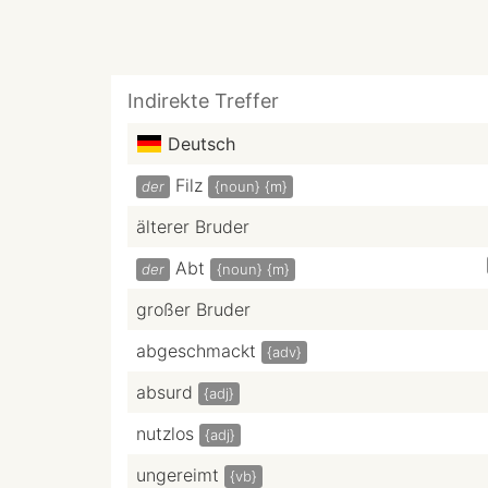
Indirekte Treffer
Deutsch
Filz
der
{noun}
{m}
älterer Bruder
Abt
der
{noun}
{m}
großer Bruder
abgeschmackt
{adv}
absurd
{adj}
nutzlos
{adj}
ungereimt
{vb}