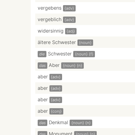
vergebens
{adv}
vergeblich
{adv}
widersinnig
{adj}
ältere Schwester
{noun}
Schwester
die
{noun}
{f}
Aber
das
{noun}
{n}
aber
{adv}
aber
{adv}
aber
{adv}
aber
{conj}
Denkmal
das
{noun}
{n}
Monument
das
{noun}
{n}