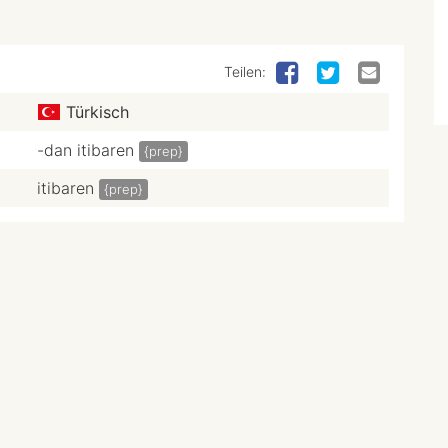
Teilen:
Türkisch
-dan itibaren
{prep}
itibaren
{prep}