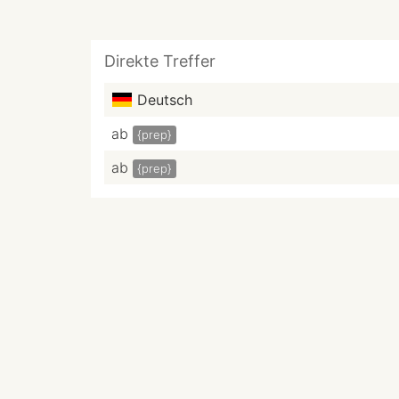
Direkte Treffer
Deutsch
ab
{prep}
ab
{prep}