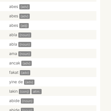
abes
{adv}
abes
{adv}
abes
{adj}
abla
{noun}
abla
{noun}
ama
{noun}
ancak
{adv}
fakat
{adv}
yine de
{adv}
lakin
{conj}
altm.
abide
{noun}
abide
{noun}