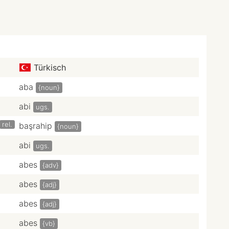
Türkisch
aba
{noun}
abi
ugs.
rel.
başrahip
{noun}
abi
ugs.
abes
{adv}
abes
{adj}
abes
{adj}
abes
{vb}