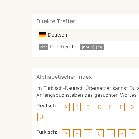
Direkte Treffer
Deutsch
Fachberater
der
{noun}
{m}
Alphabetischer Index
Im Türkisch-Deutsch Übersetzer kannst Du 
Anfangsbuchstaben des gesuchten Wortes.
Deutsch:
A
B
C
D
E
F
G
Ü
Türkisch:
A
B
C
Ç
D
E
F