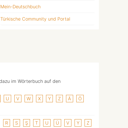
Mein-Deutschbuch
Türkische Community und Portal
 dazu im Wörterbuch auf den
U
V
W
X
Y
Z
Ä
Ö
R
S
Ş
T
U
Ü
V
Y
Z