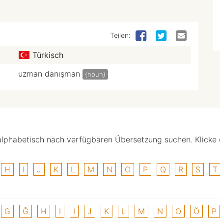
Teilen:
Türkisch
uzman danışman
{noun}
alphabetisch nach verfügbaren Übersetzung suchen. Klicke
H
I
J
K
L
M
N
O
P
Q
R
S
T
G
Ğ
H
I
I
J
K
L
M
N
O
Ö
P