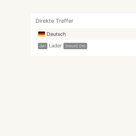
Direkte Treffer
Deutsch
Lader
der
{noun}
{m}