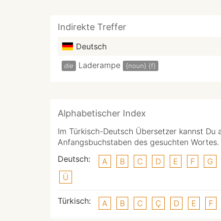
Indirekte Treffer
Deutsch
Laderampe
die
{noun}
{f}
Alphabetischer Index
Im Türkisch-Deutsch Übersetzer kannst Du 
Anfangsbuchstaben des gesuchten Wortes.
Deutsch:
A
B
C
D
E
F
G
Ü
Türkisch:
A
B
C
Ç
D
E
F