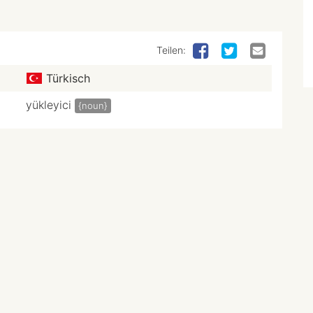
Teilen:
Türkisch
yükleyici
{noun}