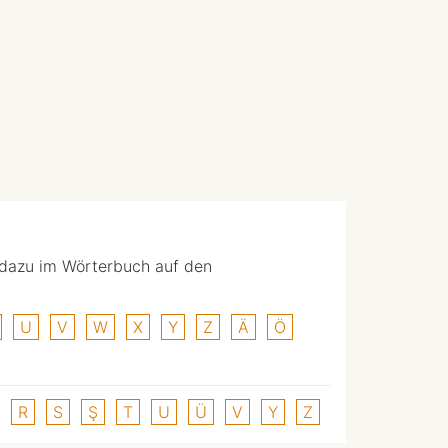
 dazu im Wörterbuch auf den
U
V
W
X
Y
Z
Ä
Ö
R
S
Ş
T
U
Ü
V
Y
Z