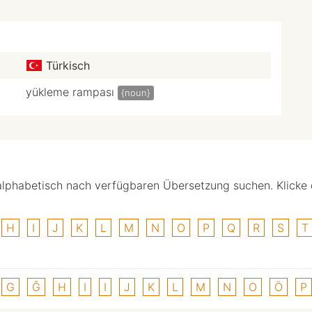
Türkisch
yükleme rampası
{noun}
alphabetisch nach verfügbaren Übersetzung suchen. Klicke
H
I
J
K
L
M
N
O
P
Q
R
S
T
G
Ğ
H
I
I
J
K
L
M
N
O
Ö
P