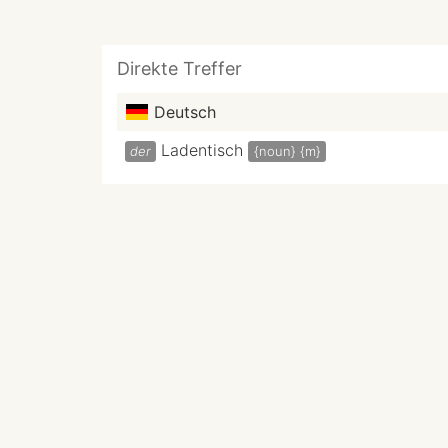
Direkte Treffer
Deutsch
Ladentisch
der
{noun}
{m}