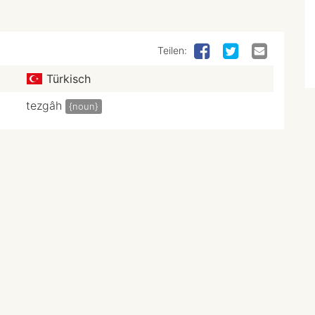
Teilen:
Türkisch
tezgâh
{noun}