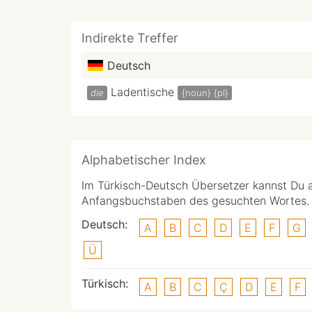
Indirekte Treffer
Deutsch
Ladentische
die
{noun}
{pl}
Alphabetischer Index
Im Türkisch-Deutsch Übersetzer kannst Du 
Anfangsbuchstaben des gesuchten Wortes.
Deutsch:
A
B
C
D
E
F
G
Ü
Türkisch:
A
B
C
Ç
D
E
F