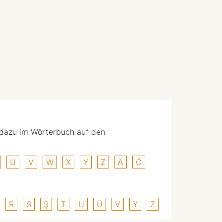
 dazu im Wörterbuch auf den
U
V
W
X
Y
Z
Ä
Ö
R
S
Ş
T
U
Ü
V
Y
Z