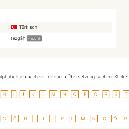
Türkisch
tezgâh
{noun}
alphabetisch nach verfügbaren Übersetzung suchen. Klicke
H
I
J
K
L
M
N
O
P
Q
R
S
T
G
Ğ
H
I
I
J
K
L
M
N
O
Ö
P