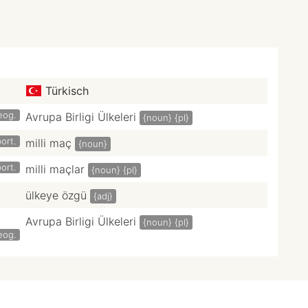
Türkisch
eog.
Avrupa Birligi Ülkeleri
{noun}
{pl}
ort.
milli maç
{noun}
ort.
milli maçlar
{noun}
{pl}
ülkeye özgü
{adj}
Avrupa Birligi Ülkeleri
{noun}
{pl}
eog.