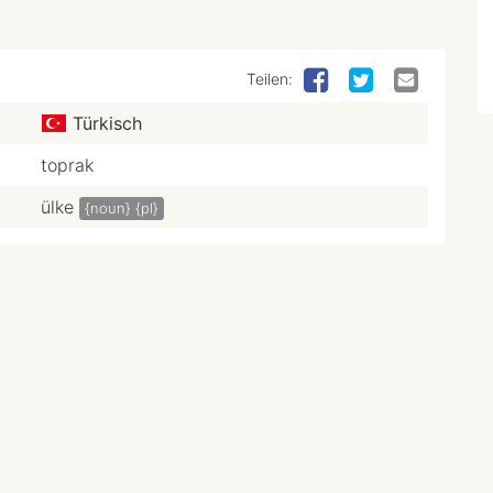
Teilen:
Türkisch
toprak
ülke
{noun}
{pl}