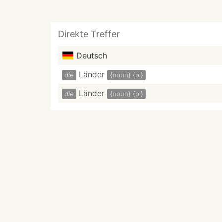
Direkte Treffer
Deutsch
Länder
die
{noun}
{pl}
Länder
die
{noun}
{pl}