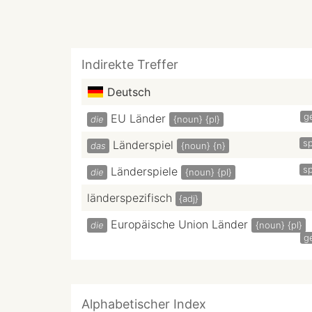
Indirekte Treffer
Deutsch
g
EU Länder
die
{noun}
{pl}
sp
Länderspiel
das
{noun}
{n}
sp
Länderspiele
die
{noun}
{pl}
länderspezifisch
{adj}
Europäische Union Länder
die
{noun}
{pl}
g
Alphabetischer Index