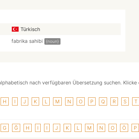
Türkisch
fabrika sahibi
{noun}
alphabetisch nach verfügbaren Übersetzung suchen. Klicke
H
I
J
K
L
M
N
O
P
Q
R
S
T
G
Ğ
H
I
I
J
K
L
M
N
O
Ö
P