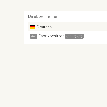
Direkte Treffer
Deutsch
Fabrikbesitzer
der
{noun}
{m}