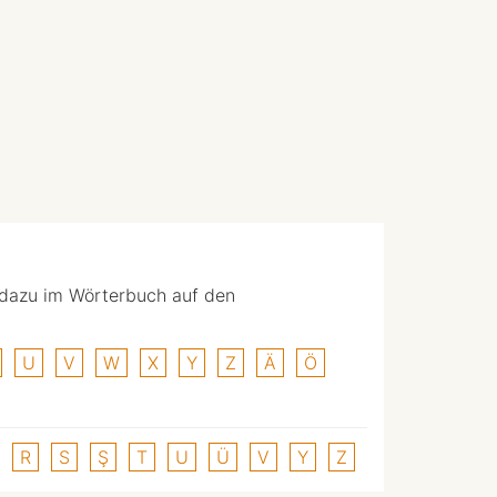
 dazu im Wörterbuch auf den
U
V
W
X
Y
Z
Ä
Ö
R
S
Ş
T
U
Ü
V
Y
Z