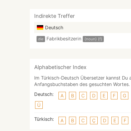
Indirekte Treffer
Deutsch
Fabrikbesitzerin
die
{noun}
{f}
Alphabetischer Index
Im Türkisch-Deutsch Übersetzer kannst Du 
Anfangsbuchstaben des gesuchten Wortes.
Deutsch:
A
B
C
D
E
F
G
Ü
Türkisch:
A
B
C
Ç
D
E
F