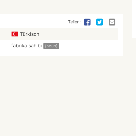
Teilen:
Türkisch
fabrika sahibi
{noun}