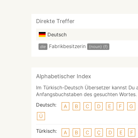
Direkte Treffer
Deutsch
Fabrikbesitzerin
die
{noun}
{f}
Alphabetischer Index
Im Türkisch-Deutsch Übersetzer kannst Du 
Anfangsbuchstaben des gesuchten Wortes.
Deutsch:
A
B
C
D
E
F
G
Ü
Türkisch:
A
B
C
Ç
D
E
F