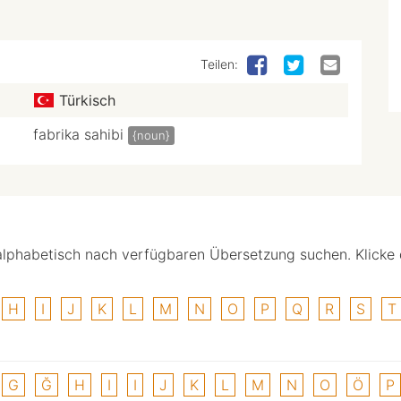
Teilen:
Türkisch
fabrika sahibi
{noun}
alphabetisch nach verfügbaren Übersetzung suchen. Klicke
H
I
J
K
L
M
N
O
P
Q
R
S
T
G
Ğ
H
I
I
J
K
L
M
N
O
Ö
P