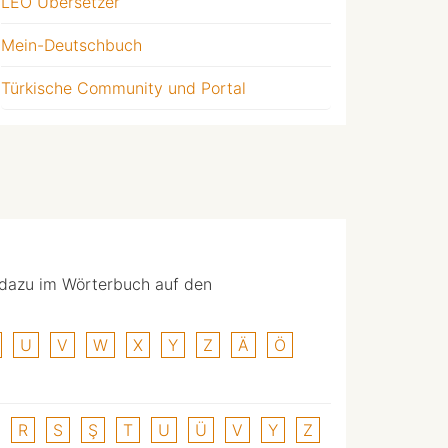
LEO Übersetzer
Mein-Deutschbuch
Türkische Community und Portal
 dazu im Wörterbuch auf den
U
V
W
X
Y
Z
Ä
Ö
R
S
Ş
T
U
Ü
V
Y
Z