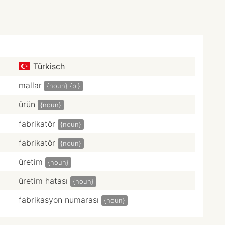
Türkisch
mallar
{noun}
{pl}
ürün
{noun}
fabrikatör
{noun}
fabrikatör
{noun}
üretim
{noun}
üretim hatası
{noun}
fabrikasyon numarası
{noun}