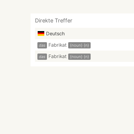
Direkte Treffer
Deutsch
Fabrikat
das
{noun}
{n}
Fabrikat
das
{noun}
{n}