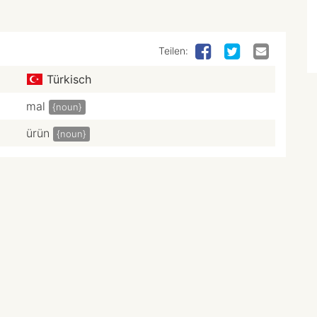
Teilen:
Türkisch
mal
{noun}
ürün
{noun}