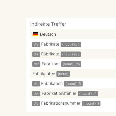
Indirekte Treffer
Deutsch
Fabrikate
die
{noun}
{pl}
Fabrikate
die
{noun}
{pl}
Fabrikant
der
{noun}
{m}
Fabrikanten
{noun}
Fabrikation
die
{noun}
{f}
Fabrikationsfehler
der
{noun}
{m}
Fabrikationsnummer
die
{noun}
{f}